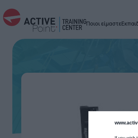
Ποιοι είμαστε
Εκπαι
www.active
If you wish 