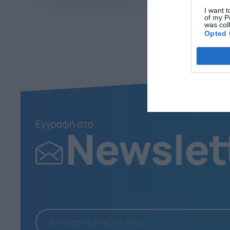
I want t
of my P
was col
Opted 