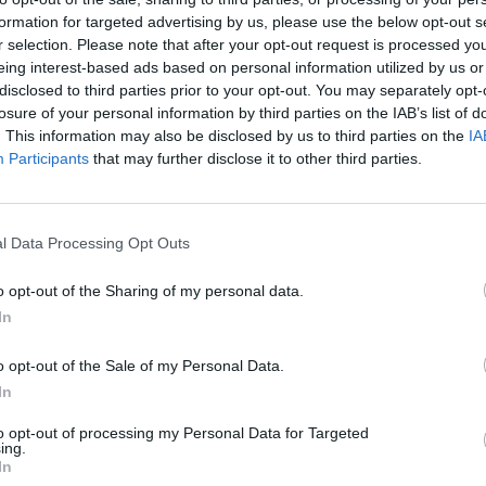
μηχανήματα/ 
formation for targeted advertising by us, please use the below opt-out s
Τρόπος εκπαίδευσης
Απαραίτητη π
r selection. Please note that after your opt-out request is processed y
Πιστοποιητικό
ACTIVE POIN
eing interest-based ads based on personal information utilized by us or
Τόπος διεξαγωγής
Αθήνα Trainin
disclosed to third parties prior to your opt-out. You may separately opt-
Υπ. δήλωση/ Π
losure of your personal information by third parties on the IAB’s list of
Προϋποθέσεις Σμτχ
. This information may also be disclosed by us to third parties on the
IA
Αυτ/του β' Κα
Participants
that may further disclose it to other third parties.
Ανανέωση (σε
Διά βίου
χρόνια)
l Data Processing Opt Outs
Εκδήλωση Ενδιαφέροντος
o opt-out of the Sharing of my personal data.
In
o opt-out of the Sale of my Personal Data.
In
to opt-out of processing my Personal Data for Targeted
ing.
In