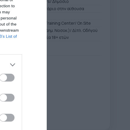
Εμπόριο/ Logistic Centers/ Δημόσιο
ection to
ρακτική εξάσκηση/ Σεμινάριο στην αίθουσα
ou may
T
 personal
g Center/ Θεσσαλονίκη Training Center/ On Site
out of the
ιστοποιητικό γιατρού (Δημ. Νοσοκ.)/ Δίπλ. Οδήγού
 downstream
B’s List of
τ./ Απόφ. Γυμνασίου/ Ηλικία 18+ ετών