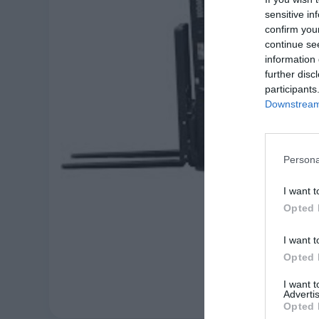
sensitive in
confirm you
continue se
information 
further disc
participants
Downstream 
Persona
I want t
Opted 
I want t
Opted 
I want 
Advertis
Opted 